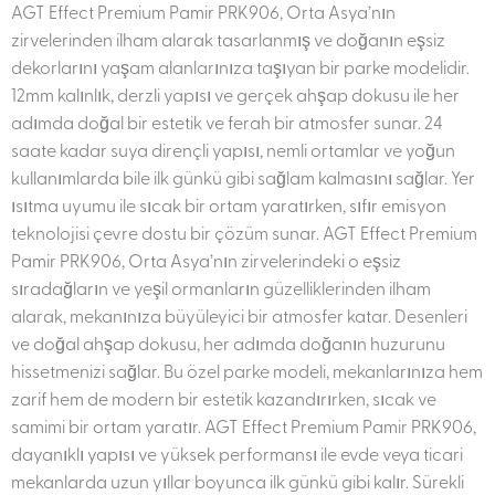
AGT Effect Premium Pamir PRK906, Orta Asya’nın
zirvelerinden ilham alarak tasarlanmış ve doğanın eşsiz
dekorlarını yaşam alanlarınıza taşıyan bir parke modelidir.
12mm kalınlık, derzli yapısı ve gerçek ahşap dokusu ile her
adımda doğal bir estetik ve ferah bir atmosfer sunar. 24
saate kadar suya dirençli yapısı, nemli ortamlar ve yoğun
kullanımlarda bile ilk günkü gibi sağlam kalmasını sağlar. Yer
ısıtma uyumu ile sıcak bir ortam yaratırken, sıfır emisyon
teknolojisi çevre dostu bir çözüm sunar. AGT Effect Premium
Pamir PRK906, Orta Asya’nın zirvelerindeki o eşsiz
sıradağların ve yeşil ormanların güzelliklerinden ilham
alarak, mekanınıza büyüleyici bir atmosfer katar. Desenleri
ve doğal ahşap dokusu, her adımda doğanın huzurunu
hissetmenizi sağlar. Bu özel parke modeli, mekanlarınıza hem
zarif hem de modern bir estetik kazandırırken, sıcak ve
samimi bir ortam yaratır. AGT Effect Premium Pamir PRK906,
dayanıklı yapısı ve yüksek performansı ile evde veya ticari
mekanlarda uzun yıllar boyunca ilk günkü gibi kalır. Sürekli