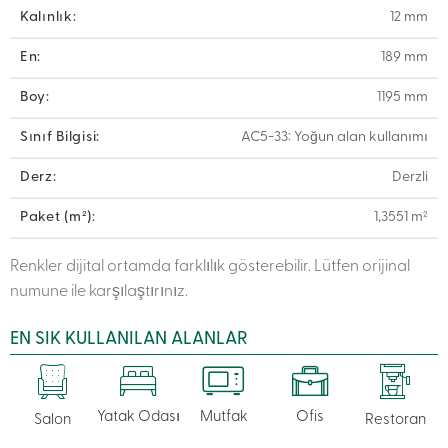
Kalınlık:
12 mm
En:
189 mm
Boy:
1195 mm
Sınıf Bilgisi:
AC5-33: Yoğun alan kullanımı
Derz:
Derzli
Paket (m²):
1,3551 m²
Renkler dijital ortamda farklılık gösterebilir. Lütfen orijinal
numune ile karşılaştırınız.
EN SIK KULLANILAN ALANLAR
Yatak Odası
Mutfak
Ofis
Salon
Restoran