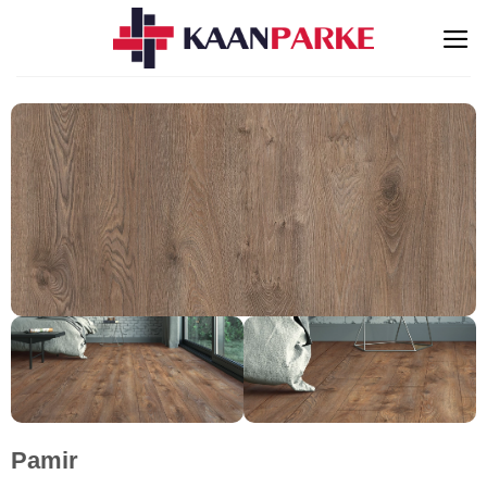
İçeriğe
atla
Pamir