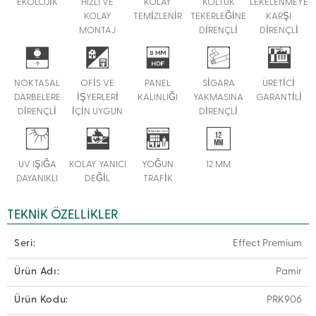
EKOLOJİK
HIZLI VE
KOLAY
KOLTUK
LEKELENMEYE
KOLAY
TEMİZLENİR
TEKERLEĞİNE
KARŞI
MONTAJ
DİRENÇLİ
DİRENÇLİ
NOKTASAL
OFİS VE
PANEL
SİGARA
ÜRETİCİ
DARBELERE
İŞYERLERİ
KALINLIĞI
YAKMASINA
GARANTİLİ
DİRENÇLİ
İÇİN UYGUN
DİRENÇLİ
UV IŞIĞA
KOLAY YANICI
YOĞUN
12 MM
DAYANIKLI
DEĞİL
TRAFİK
TEKNIK ÖZELLIKLER
Seri:
Effect Premium
Ürün Adı:
Pamir
Ürün Kodu:
PRK906