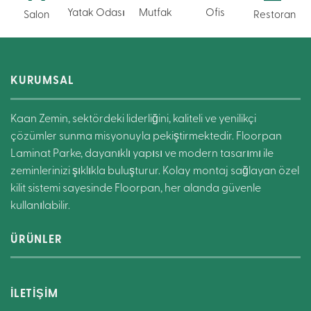
Yatak Odası
Mutfak
Ofis
Salon
Restoran
KURUMSAL
Kaan Zemin, sektördeki liderliğini, kaliteli ve yenilikçi
çözümler sunma misyonuyla pekiştirmektedir. Floorpan
Laminat Parke, dayanıklı yapısı ve modern tasarımı ile
zeminlerinizi şıklıkla buluşturur. Kolay montaj sağlayan özel
kilit sistemi sayesinde Floorpan, her alanda güvenle
kullanılabilir.
ÜRÜNLER
İLETİŞİM