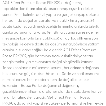
AGT Effect Premium Rosso PRK909, el değmemiş
topraklardan ilham alarak tasarlanmış, eşsiz bir dekor
sunar. 12mm kalınlık, derzli yapısı ve gerçek ahşap dokusu,
her adımda doğal bir zarafet ve sıcaklık hissi yaratır. 24
saate kadar suya dirençli özelliği ile nemli alanlarda bile ilk
günkü görünümünü korur. Yer ısıtma uyumu sayesinde her
mevsimde konforlu bir sıcaklık sağlar, ayrıca sıfır emisyon
teknolojisi ile çevre dostu bir çözüm sunar, böylece yaşam
alanlarınızı daha sağlıklı hale getirir. AGT Effect Premium
Rosso PRK909, gün batımının sıcak esintilerini yansıtan
zengin tonlarıyla mekanınıza doğal bir güzellik katıyor.
Toprak tonlarının mükemmel uyumu, her adımda doğanın
huzurunu ve güçlü etkisini hissettirir. Sade ve zarif tasarımı,
mekanlarınıza hem modern hem de doğal bir estetik
kazandırır. Rosso Parke, doğanın el değmemiş
güzelliklerinden ilham alarak, her alanda sıcak, davetkar ve
ferah bir atmosfer yaratır. AGT Effect Premium Rosso
PRK909, dayanıklı yapısı ve yüksek performansı ile hem evde