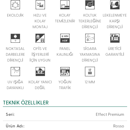
EKOLOJİK
HIZLI VE
KOLAY
KOLTUK
LEKELENMEYE
KOLAY
TEMİZLENİR
TEKERLEĞİNE
KARŞI
MONTAJ
DİRENÇLİ
DİRENÇLİ
NOKTASAL
OFİS VE
PANEL
SİGARA
ÜRETİCİ
DARBELERE
İŞYERLERİ
KALINLIĞI
YAKMASINA
GARANTİLİ
DİRENÇLİ
İÇİN UYGUN
DİRENÇLİ
UV IŞIĞA
KOLAY YANICI
YOĞUN
12 MM
DAYANIKLI
DEĞİL
TRAFİK
TEKNIK ÖZELLIKLER
Seri:
Effect Premium
Ürün Adı:
Rosso