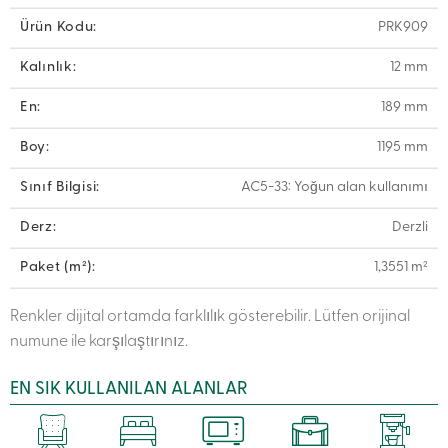
Ürün Kodu:
PRK909
Kalınlık:
12 mm
En:
189 mm
Boy:
1195 mm
Sınıf Bilgisi:
AC5-33: Yoğun alan kullanımı
Derz:
Derzli
Paket (m²):
1,3551 m²
Renkler dijital ortamda farklılık gösterebilir. Lütfen orijinal
numune ile karşılaştırınız.
EN SIK KULLANILAN ALANLAR