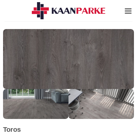
İçeriğe
atla
Toros