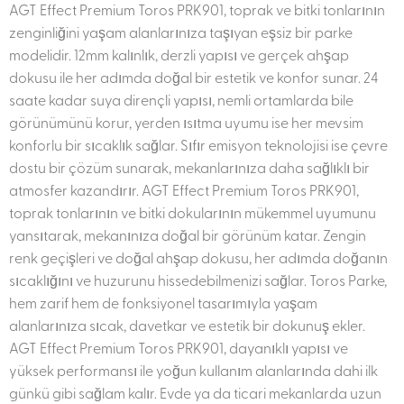
AGT Effect Premium Toros PRK901, toprak ve bitki tonlarının
zenginliğini yaşam alanlarınıza taşıyan eşsiz bir parke
modelidir. 12mm kalınlık, derzli yapısı ve gerçek ahşap
dokusu ile her adımda doğal bir estetik ve konfor sunar. 24
saate kadar suya dirençli yapısı, nemli ortamlarda bile
görünümünü korur, yerden ısıtma uyumu ise her mevsim
konforlu bir sıcaklık sağlar. Sıfır emisyon teknolojisi ise çevre
dostu bir çözüm sunarak, mekanlarınıza daha sağlıklı bir
atmosfer kazandırır. AGT Effect Premium Toros PRK901,
toprak tonlarının ve bitki dokularının mükemmel uyumunu
yansıtarak, mekanınıza doğal bir görünüm katar. Zengin
renk geçişleri ve doğal ahşap dokusu, her adımda doğanın
sıcaklığını ve huzurunu hissedebilmenizi sağlar. Toros Parke,
hem zarif hem de fonksiyonel tasarımıyla yaşam
alanlarınıza sıcak, davetkar ve estetik bir dokunuş ekler.
AGT Effect Premium Toros PRK901, dayanıklı yapısı ve
yüksek performansı ile yoğun kullanım alanlarında dahi ilk
günkü gibi sağlam kalır. Evde ya da ticari mekanlarda uzun