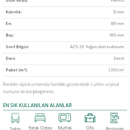
Ürün Kodu:
PRK901
Kalınlık:
12 mm
En:
189 mm
Boy:
1195 mm
Sınıf Bilgisi:
AC5-33: Yoğun alan kullanımı
Derz:
Derzli
Paket (m²):
1,3551 m²
Renkler dijital ortamda farklılık gösterebilir. Lütfen orijinal
numune ile karşılaştırınız.
EN SIK KULLANILAN ALANLAR
Yatak Odası
Mutfak
Ofis
Salon
Restoran