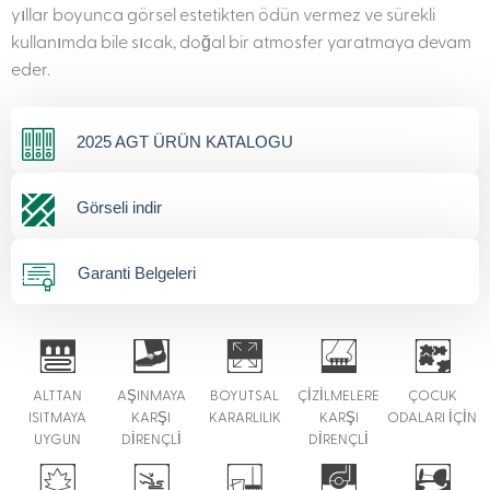
yıllar boyunca görsel estetikten ödün vermez ve sürekli
kullanımda bile sıcak, doğal bir atmosfer yaratmaya devam
eder.
2025 AGT ÜRÜN KATALOGU
Görseli indir
Garanti Belgeleri
ALTTAN
AŞINMAYA
BOYUTSAL
ÇİZİLMELERE
ÇOCUK
ISITMAYA
KARŞI
KARARLILIK
KARŞI
ODALARI İÇİN
UYGUN
DİRENÇLİ
DİRENÇLİ