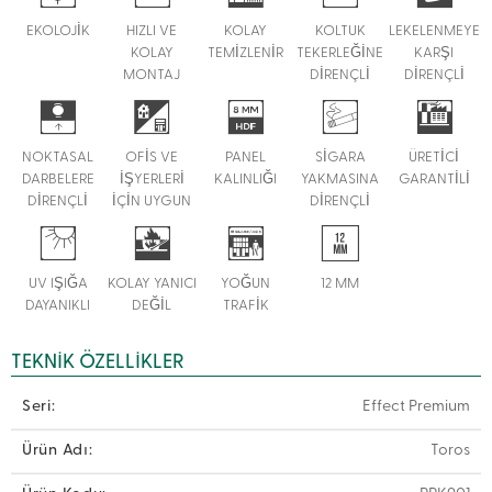
EKOLOJİK
HIZLI VE
KOLAY
KOLTUK
LEKELENMEYE
KOLAY
TEMİZLENİR
TEKERLEĞİNE
KARŞI
MONTAJ
DİRENÇLİ
DİRENÇLİ
NOKTASAL
OFİS VE
PANEL
SİGARA
ÜRETİCİ
DARBELERE
İŞYERLERİ
KALINLIĞI
YAKMASINA
GARANTİLİ
DİRENÇLİ
İÇİN UYGUN
DİRENÇLİ
UV IŞIĞA
KOLAY YANICI
YOĞUN
12 MM
DAYANIKLI
DEĞİL
TRAFİK
TEKNIK ÖZELLIKLER
Seri:
Effect Premium
Ürün Adı:
Toros