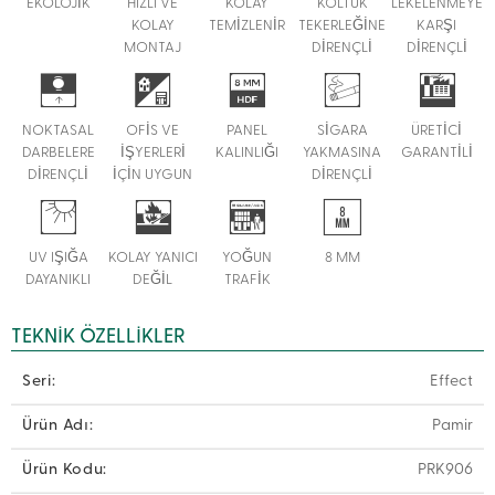
EKOLOJİK
HIZLI VE
KOLAY
KOLTUK
LEKELENMEYE
KOLAY
TEMİZLENİR
TEKERLEĞİNE
KARŞI
MONTAJ
DİRENÇLİ
DİRENÇLİ
NOKTASAL
OFİS VE
PANEL
SİGARA
ÜRETİCİ
DARBELERE
İŞYERLERİ
KALINLIĞI
YAKMASINA
GARANTİLİ
DİRENÇLİ
İÇİN UYGUN
DİRENÇLİ
UV IŞIĞA
KOLAY YANICI
YOĞUN
8 MM
DAYANIKLI
DEĞİL
TRAFİK
TEKNIK ÖZELLIKLER
Seri:
Effect
Ürün Adı:
Pamir
Ürün Kodu:
PRK906