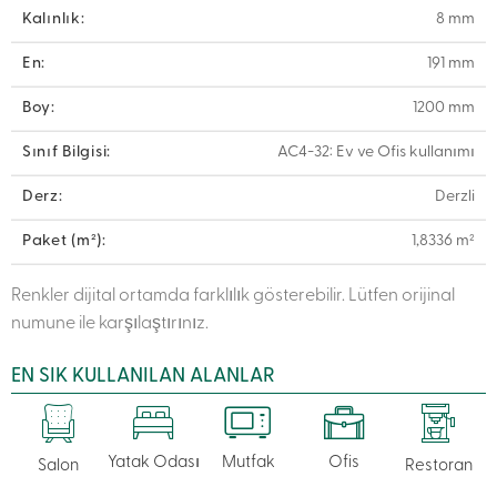
Kalınlık:
8 mm
En:
191 mm
Boy:
1200 mm
Sınıf Bilgisi:
AC4-32: Ev ve Ofis kullanımı
Derz:
Derzli
Paket (m²):
1,8336 m²
Renkler dijital ortamda farklılık gösterebilir. Lütfen orijinal
numune ile karşılaştırınız.
EN SIK KULLANILAN ALANLAR
Yatak Odası
Mutfak
Ofis
Salon
Restoran