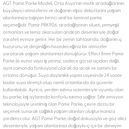
AGT Pamir Parke Modeli, Orta Asya’nın mistik sıradağlarının
büyüleyici atmosferini ve doğanın eşsiz dekorlarını yaşam
alanlarınıza taşıyan birinci sınıf bir laminat parke
seçeneğidir. Pamir PRK906, sıradağlarının silueti, yemyeşil
ormanları ve temiz akarsuları andıran desenleriyle doğal
zarafeti evinize getirir. Her bir zemin tahtasında, doğanın iç
huzurunu ve dinginliğini hissedeceğiniz bir atmosfer
yaratarak yaşam alanlarınızı dönüştürür. Effect 8mm Pamir
Parke ile eviniz veya iş yeriniz, sadece görsel açıdan değil,
aynı zamanda fonksiyonel olarak da sıcak ve samimi bir
ortama dönüşür. Suya dayanıklı yapısı sayesinde 24 saate
kadar suya dirençli olup, nemli ortamlarda da güvenle
kullanılabilir. Ayrıca, yerden ısıtma sistemleriyle uyumlu olan
bu parke, kış aylarında konforlu ısınma sağlar. Sıfır emisyon
teknolojisiyle üretilmiş olan Pamir Parke, çevre dostu bir
seçenek sunarak sağlıklı yaşam alanları oluşturmanıza
yardımcı olur. AGT Pamir Parke, doğal dokusuyla ve göz alıcı
desenleriyle, yaşam alanlarınızı doğayla iç içe bir deneyim