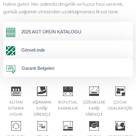
haline getirir. Her adımda dinginlik ve huzur hissi vererek,
günlük yaşamın stresinden uzaklaşmanıza fırsat tanır.
2025 AGT ÜRÜN KATALOGU
Görseli indir
Garanti Belgeleri
ALTTAN
AŞINMAYA
BOYUTSAL
ÇİZİLMELERE
ÇOCUK
ISITMAYA
KARŞI
KARARLILIK
KARŞI
ODALARI İÇİN
UYGUN
DİRENÇLİ
DİRENÇLİ