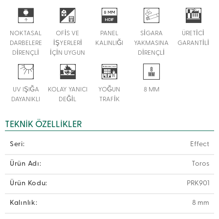
NOKTASAL
OFİS VE
PANEL
SİGARA
ÜRETİCİ
DARBELERE
İŞYERLERİ
KALINLIĞI
YAKMASINA
GARANTİLİ
DİRENÇLİ
İÇİN UYGUN
DİRENÇLİ
UV IŞIĞA
KOLAY YANICI
YOĞUN
8 MM
DAYANIKLI
DEĞİL
TRAFİK
TEKNIK ÖZELLIKLER
Seri:
Effect
Ürün Adı:
Toros
Ürün Kodu:
PRK901
Kalınlık:
8 mm