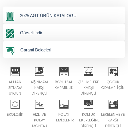
2025 AGT ÜRÜN KATALOGU
Görseli indir
Garanti Belgeleri
ALTTAN
AŞINMAYA
BOYUTSAL
ÇİZİLMELERE
ÇOCUK
ISITMAYA
KARŞI
KARARLILIK
KARŞI
ODALARI İÇİN
UYGUN
DİRENÇLİ
DİRENÇLİ
EKOLOJİK
HIZLI VE
KOLAY
KOLTUK
LEKELENMEYE
KOLAY
TEMİZLENİR
TEKERLEĞİNE
KARŞI
MONTAJ
DİRENÇLİ
DİRENÇLİ