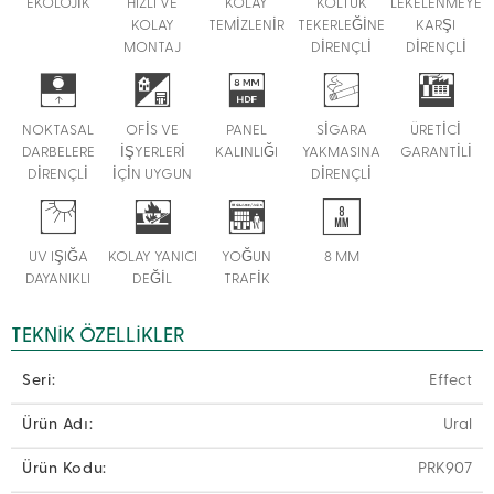
EKOLOJİK
HIZLI VE
KOLAY
KOLTUK
LEKELENMEYE
KOLAY
TEMİZLENİR
TEKERLEĞİNE
KARŞI
MONTAJ
DİRENÇLİ
DİRENÇLİ
NOKTASAL
OFİS VE
PANEL
SİGARA
ÜRETİCİ
DARBELERE
İŞYERLERİ
KALINLIĞI
YAKMASINA
GARANTİLİ
DİRENÇLİ
İÇİN UYGUN
DİRENÇLİ
UV IŞIĞA
KOLAY YANICI
YOĞUN
8 MM
DAYANIKLI
DEĞİL
TRAFİK
TEKNIK ÖZELLIKLER
Seri:
Effect
Ürün Adı:
Ural
Ürün Kodu:
PRK907