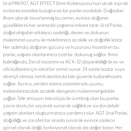
Ural PRK907, AGT EFFECT 8mm Koleksiyonu’nun sıcak toprak
tonlarını estetikle buluşturan bir parke modelidir. Doğadan
ilham alarak tasarlanmış bu zemin, evinize doğanın
güzelliklerini her anınızda yaşama imkanı tanır. Ural Parke,
doğal ahşabın etkileyici sadeliği, desen ve dokunun
mükemmel uyumu ile mekânınıza sıcaklık ve doğallık katar.
Her adımda, doğanın gücünü ve huzurunu hissettiren bu
parke, yaşam alanlarınıza özel bir dokunuş sağlar. 8mm
kalınlığında, Derzli tasarımı ve AC4-32 dayanıklılığı ile ev ve
ofis kullanımı için ideal bir zemin sunar. 24 saate kadar suya
dirençli olması, nemli alanlarda bile güvenle kullanılmasını
sağlar. Ayrıca, yerden ısıtma sistemleriyle uyumu,
mekanlarınızdaki sıcaklık dengesini mükemmel şekilde
sağlar. Sıfır emisyon teknolojisi ile üretilmiş olan bu parke,
çevre dostu bir seçenek sunarak sağlıklı ve sürdürülebilir
yaşam alanları oluşturmanıza yardımcı olur. AGT Ural Parke,
doğallığı ve zarafeti bir arada sunarak evinize sadece
görsel olarak değil, fonksiyonel olarak da değer katar. Her