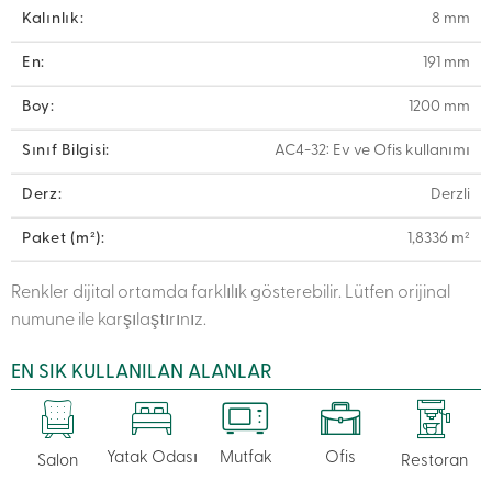
Kalınlık:
8 mm
En:
191 mm
Boy:
1200 mm
Sınıf Bilgisi:
AC4-32: Ev ve Ofis kullanımı
Derz:
Derzli
Paket (m²):
1,8336 m²
Renkler dijital ortamda farklılık gösterebilir. Lütfen orijinal
numune ile karşılaştırınız.
EN SIK KULLANILAN ALANLAR
Yatak Odası
Mutfak
Ofis
Salon
Restoran