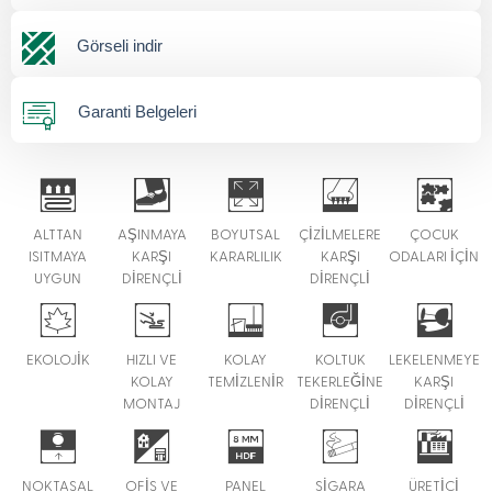
Görseli indir
Garanti Belgeleri
ALTTAN
AŞINMAYA
BOYUTSAL
ÇİZİLMELERE
ÇOCUK
ISITMAYA
KARŞI
KARARLILIK
KARŞI
ODALARI İÇİN
UYGUN
DİRENÇLİ
DİRENÇLİ
EKOLOJİK
HIZLI VE
KOLAY
KOLTUK
LEKELENMEYE
KOLAY
TEMİZLENİR
TEKERLEĞİNE
KARŞI
MONTAJ
DİRENÇLİ
DİRENÇLİ
NOKTASAL
OFİS VE
PANEL
SİGARA
ÜRETİCİ