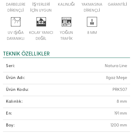
DARBELERE
İŞYERLERİ
KALINLIĞI
YAKMASINA
GARANTİLİ
DİRENÇLİ
İÇİN UYGUN
DİRENÇLİ
UV IŞIĞA
KOLAY YANICI
YOĞUN
8 MM
DAYANIKLI
DEĞİL
TRAFİK
TEKNIK ÖZELLIKLER
Seri:
Natura Line
Ürün Adı:
Ilgaz Meşe
Ürün Kodu:
PRK507
Kalınlık:
8 mm
En:
191 mm
Boy:
1200 mm