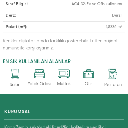
Sınıf Bilgisi:
AC4-32: Ev ve Ofis kullanımı
Derz:
Derzli
Paket (m²):
1,8336 m²
Renkler dijital ortamda farklılık gösterebilir. Lütfen orijinal
numune ile karşılaştırınız.
EN SIK KULLANILAN ALANLAR
Yatak Odası
Mutfak
Ofis
Salon
Restoran
KURUMSAL
Kaan Zemin, sektördeki liderliğini, kaliteli ve yenilikçi