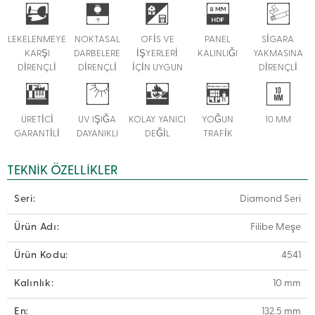
LEKELENMEYE
NOKTASAL
OFİS VE
PANEL
SİGARA
KARŞI
DARBELERE
İŞYERLERİ
KALINLIĞI
YAKMASINA
DİRENÇLİ
DİRENÇLİ
İÇİN UYGUN
DİRENÇLİ
ÜRETİCİ
UV IŞIĞA
KOLAY YANICI
YOĞUN
10 MM
GARANTİLİ
DAYANIKLI
DEĞİL
TRAFİK
TEKNIK ÖZELLIKLER
Seri:
Diamond Seri
Ürün Adı:
Filibe Meşe
Ürün Kodu:
4541
Kalınlık:
10 mm
En:
132.5 mm