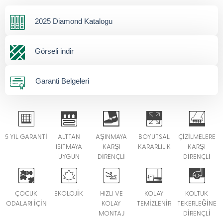
2025 Diamond Katalogu
Görseli indir
Garanti Belgeleri
5 YIL GARANTİ
ALTTAN
AŞINMAYA
BOYUTSAL
ÇİZİLMELERE
ISITMAYA
KARŞI
KARARLILIK
KARŞI
UYGUN
DİRENÇLİ
DİRENÇLİ
ÇOCUK
EKOLOJİK
HIZLI VE
KOLAY
KOLTUK
ODALARI İÇİN
KOLAY
TEMİZLENİR
TEKERLEĞİNE
MONTAJ
DİRENÇLİ