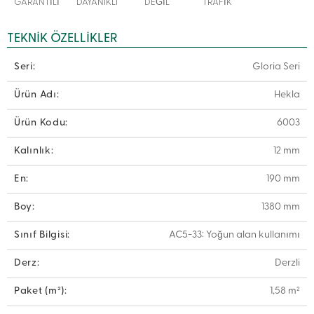
GARANTİLİ
DAYANIKLI
DEĞİL
TRAFİK
TEKNIK ÖZELLIKLER
Seri:
Gloria Seri
Ürün Adı:
Hekla
Ürün Kodu:
6003
Kalınlık:
12 mm
En:
190 mm
Boy:
1380 mm
Sınıf Bilgisi:
AC5-33: Yoğun alan kullanımı
Derz:
Derzli
Paket (m²):
1,58 m²