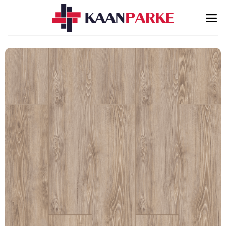
İçeriğe
atla