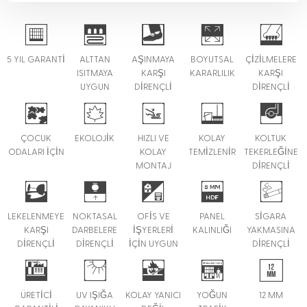
5 YIL GARANTİ
ALTTAN
AŞINMAYA
BOYUTSAL
ÇİZİLMELERE
ISITMAYA
KARŞI
KARARLILIK
KARŞI
UYGUN
DİRENÇLİ
DİRENÇLİ
ÇOCUK
EKOLOJİK
HIZLI VE
KOLAY
KOLTUK
ODALARI İÇİN
KOLAY
TEMİZLENİR
TEKERLEĞİNE
MONTAJ
DİRENÇLİ
LEKELENMEYE
NOKTASAL
OFİS VE
PANEL
SİGARA
KARŞI
DARBELERE
İŞYERLERİ
KALINLIĞI
YAKMASINA
DİRENÇLİ
DİRENÇLİ
İÇİN UYGUN
DİRENÇLİ
ÜRETİCİ
UV IŞIĞA
KOLAY YANICI
YOĞUN
12 MM