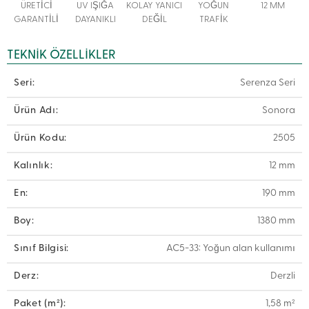
ÜRETİCİ
UV IŞIĞA
KOLAY YANICI
YOĞUN
12 MM
GARANTİLİ
DAYANIKLI
DEĞİL
TRAFİK
TEKNIK ÖZELLIKLER
Seri:
Serenza Seri
Ürün Adı:
Sonora
Ürün Kodu:
2505
Kalınlık:
12 mm
En:
190 mm
Boy:
1380 mm
Sınıf Bilgisi:
AC5-33: Yoğun alan kullanımı
Derz:
Derzli
Paket (m²):
1,58 m²