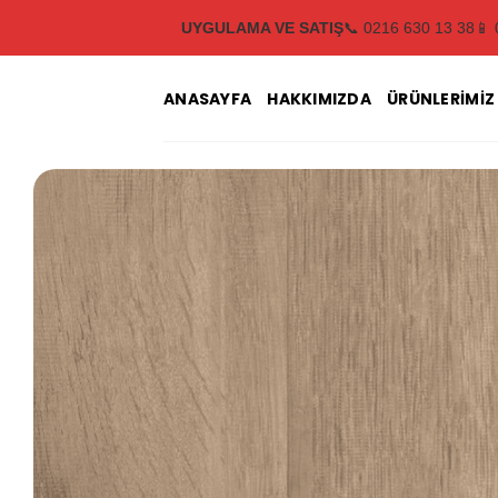
İçeriğe
UYGULAMA VE SATIŞ
📞 0216 630 13 38
📱 
atla
ANASAYFA
HAKKIMIZDA
ÜRÜNLERIMIZ