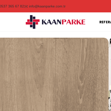
0537 365 67 82
✉️ info@kaanparke.com.tr
REFER