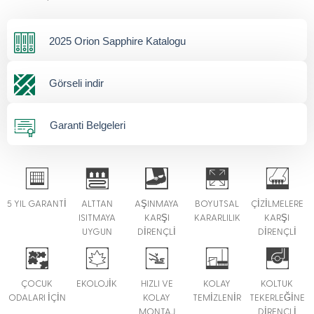
2025 Orion Sapphire Katalogu
Görseli indir
Garanti Belgeleri
5 YIL GARANTİ
ALTTAN
AŞINMAYA
BOYUTSAL
ÇİZİLMELERE
ISITMAYA
KARŞI
KARARLILIK
KARŞI
UYGUN
DİRENÇLİ
DİRENÇLİ
ÇOCUK
EKOLOJİK
HIZLI VE
KOLAY
KOLTUK
ODALARI İÇİN
KOLAY
TEMİZLENİR
TEKERLEĞİNE
MONTAJ
DİRENÇLİ