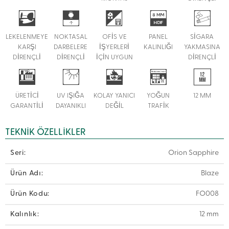
LEKELENMEYE
NOKTASAL
OFİS VE
PANEL
SİGARA
KARŞI
DARBELERE
İŞYERLERİ
KALINLIĞI
YAKMASINA
DİRENÇLİ
DİRENÇLİ
İÇİN UYGUN
DİRENÇLİ
ÜRETİCİ
UV IŞIĞA
KOLAY YANICI
YOĞUN
12 MM
GARANTİLİ
DAYANIKLI
DEĞİL
TRAFİK
TEKNIK ÖZELLIKLER
Seri:
Orion Sapphire
Ürün Adı:
Blaze
Ürün Kodu:
FO008
Kalınlık:
12 mm