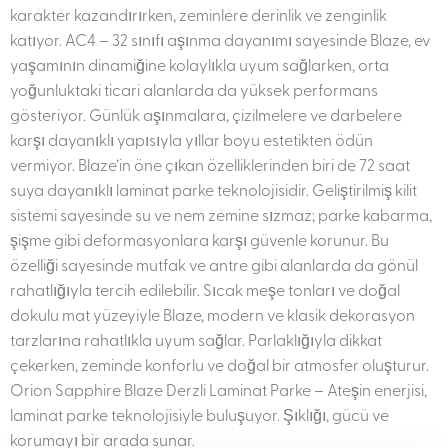
karakter kazandırırken, zeminlere derinlik ve zenginlik
katıyor. AC4 – 32 sınıfı aşınma dayanımı sayesinde Blaze, ev
yaşamının dinamiğine kolaylıkla uyum sağlarken, orta
yoğunluktaki ticari alanlarda da yüksek performans
gösteriyor. Günlük aşınmalara, çizilmelere ve darbelere
karşı dayanıklı yapısıyla yıllar boyu estetikten ödün
vermiyor. Blaze’in öne çıkan özelliklerinden biri de 72 saat
suya dayanıklı laminat parke teknolojisidir. Geliştirilmiş kilit
sistemi sayesinde su ve nem zemine sızmaz; parke kabarma,
şişme gibi deformasyonlara karşı güvenle korunur. Bu
özelliği sayesinde mutfak ve antre gibi alanlarda da gönül
rahatlığıyla tercih edilebilir. Sıcak meşe tonları ve doğal
dokulu mat yüzeyiyle Blaze, modern ve klasik dekorasyon
tarzlarına rahatlıkla uyum sağlar. Parlaklığıyla dikkat
çekerken, zeminde konforlu ve doğal bir atmosfer oluşturur.
Orion Sapphire Blaze Derzli Laminat Parke – Ateşin enerjisi,
laminat parke teknolojisiyle buluşuyor. Şıklığı, gücü ve
korumayı bir arada sunar.