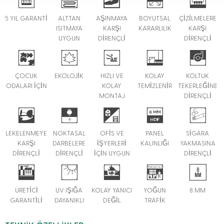
5 YIL GARANTİ
ALTTAN
AŞINMAYA
BOYUTSAL
ÇİZİLMELERE
ISITMAYA
KARŞI
KARARLILIK
KARŞI
UYGUN
DİRENÇLİ
DİRENÇLİ
ÇOCUK
EKOLOJİK
HIZLI VE
KOLAY
KOLTUK
ODALARI İÇİN
KOLAY
TEMİZLENİR
TEKERLEĞİNE
MONTAJ
DİRENÇLİ
LEKELENMEYE
NOKTASAL
OFİS VE
PANEL
SİGARA
KARŞI
DARBELERE
İŞYERLERİ
KALINLIĞI
YAKMASINA
DİRENÇLİ
DİRENÇLİ
İÇİN UYGUN
DİRENÇLİ
ÜRETİCİ
UV IŞIĞA
KOLAY YANICI
YOĞUN
8 MM
GARANTİLİ
DAYANIKLI
DEĞİL
TRAFİK