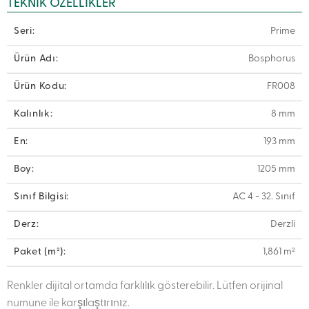
TEKNIK ÖZELLIKLER
Seri:
Prime
Ürün Adı:
Bosphorus
Ürün Kodu:
FR008
Kalınlık:
8 mm
En:
193 mm
Boy:
1205 mm
Sınıf Bilgisi:
AC 4 - 32. Sınıf
Derz:
Derzli
Paket (m²):
1,861 m²
Renkler dijital ortamda farklılık gösterebilir. Lütfen orijinal
numune ile karşılaştırınız.