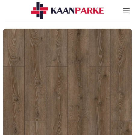
İçeriğe
atla