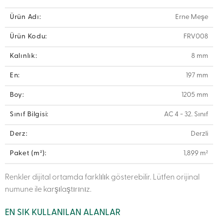
Ürün Adı:
Erne Meşe
Ürün Kodu:
FRV008
Kalınlık:
8 mm
En:
197 mm
Boy:
1205 mm
Sınıf Bilgisi:
AC 4 - 32. Sınıf
Derz:
Derzli
Paket (m²):
1,899 m²
Renkler dijital ortamda farklılık gösterebilir. Lütfen orijinal
numune ile karşılaştırınız.
EN SIK KULLANILAN ALANLAR