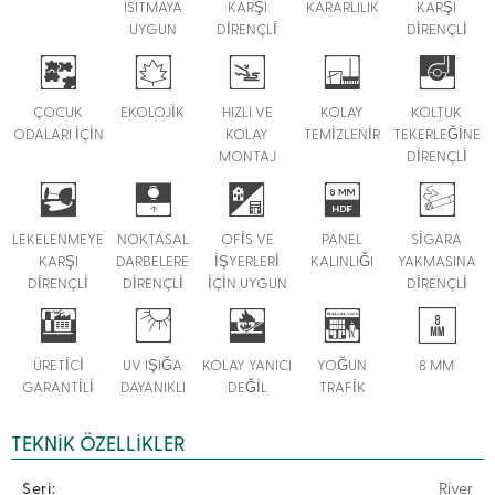
ISITMAYA
KARŞI
KARARLILIK
KARŞI
UYGUN
DİRENÇLİ
DİRENÇLİ
ÇOCUK
EKOLOJİK
HIZLI VE
KOLAY
KOLTUK
ODALARI İÇİN
KOLAY
TEMİZLENİR
TEKERLEĞİNE
MONTAJ
DİRENÇLİ
LEKELENMEYE
NOKTASAL
OFİS VE
PANEL
SİGARA
KARŞI
DARBELERE
İŞYERLERİ
KALINLIĞI
YAKMASINA
DİRENÇLİ
DİRENÇLİ
İÇİN UYGUN
DİRENÇLİ
ÜRETİCİ
UV IŞIĞA
KOLAY YANICI
YOĞUN
8 MM
GARANTİLİ
DAYANIKLI
DEĞİL
TRAFİK
TEKNIK ÖZELLIKLER
Seri:
River