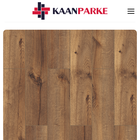
İçeriğe
atla