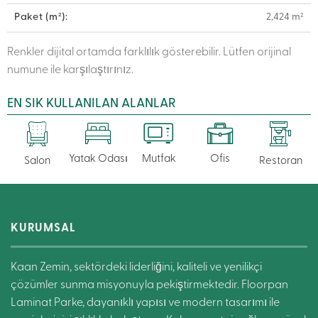
Paket (m²):
2,424 m²
Renkler dijital ortamda farklılık gösterebilir. Lütfen orijinal
numune ile karşılaştırınız.
EN SIK KULLANILAN ALANLAR
Yatak Odası
Mutfak
Ofis
Salon
Restoran
KURUMSAL
Kaan Zemin, sektördeki liderliğini, kaliteli ve yenilikçi
çözümler sunma misyonuyla pekiştirmektedir. Floorpan
Laminat Parke, dayanıklı yapısı ve modern tasarımı ile