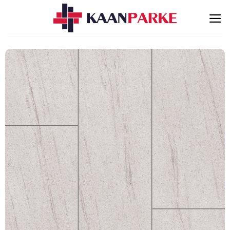
İçeriğe
atla