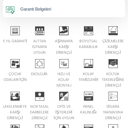
Garanti Belgeleri
5 YIL GARANTİ
ALTTAN
AŞINMAYA
BOYUTSAL
ÇİZİLMELERE
ISITMAYA
KARŞI
KARARLILIK
KARŞI
UYGUN
DİRENÇLİ
DİRENÇLİ
ÇOCUK
EKOLOJİK
HIZLI VE
KOLAY
KOLTUK
ODALARI İÇİN
KOLAY
TEMİZLENİR
TEKERLEĞİNE
MONTAJ
DİRENÇLİ
LEKELENMEYE
NOKTASAL
OFİS VE
PANEL
SİGARA
KARŞI
DARBELERE
İŞYERLERİ
KALINLIĞI
YAKMASINA
DİRENÇLİ
DİRENÇLİ
İÇİN UYGUN
DİRENÇLİ