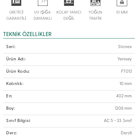
ÜRETİCİ
UV IŞIĞA
KOLAY YANICI
YOĞUN
10 MM
GARANTİLİ
DAYANIKLI
DEĞİL
TRAFİK
TEKNIK ÖZELLIKLER
Seri:
Stonex
Ürün Adı:
Yenisey
Ürün Kodu:
FT013
Kalınlık:
10 mm
En:
402 mm
Boy:
1206 mm
Sınıf Bilgisi:
AC 5 - 33. Sınıf
Derz:
Derzli