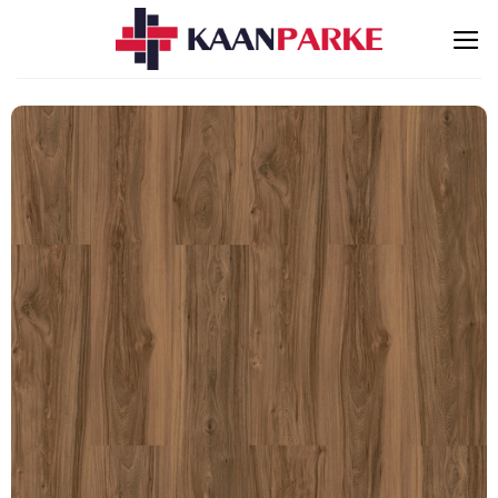
İçeriğe
atla