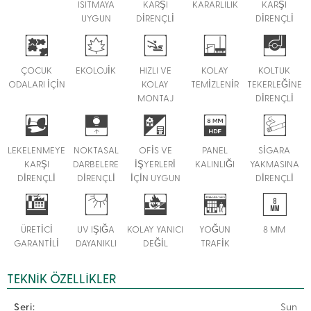
ISITMAYA
KARŞI
KARARLILIK
KARŞI
UYGUN
DİRENÇLİ
DİRENÇLİ
ÇOCUK
EKOLOJİK
HIZLI VE
KOLAY
KOLTUK
ODALARI İÇİN
KOLAY
TEMİZLENİR
TEKERLEĞİNE
MONTAJ
DİRENÇLİ
LEKELENMEYE
NOKTASAL
OFİS VE
PANEL
SİGARA
KARŞI
DARBELERE
İŞYERLERİ
KALINLIĞI
YAKMASINA
DİRENÇLİ
DİRENÇLİ
İÇİN UYGUN
DİRENÇLİ
ÜRETİCİ
UV IŞIĞA
KOLAY YANICI
YOĞUN
8 MM
GARANTİLİ
DAYANIKLI
DEĞİL
TRAFİK
TEKNIK ÖZELLIKLER
Seri:
Sun