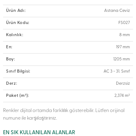
Ürün Adı:
Astana Ceviz
Ürün Kodu:
FS027
Kalınlık:
8 mm
En:
197 mm
Boy:
1205 mm
Sınıf Bilgisi:
AC 3 - 31. Sınıf
Derz:
Derzsiz
Paket (m²):
2,374 m²
Renkler dijital ortamda farklılık gösterebilir. Lütfen orijinal
numune ile karşılaştırınız.
EN SIK KULLANILAN ALANLAR