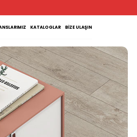
ANSLARIMIZ
KATALOGLAR
BIZE ULAŞIN