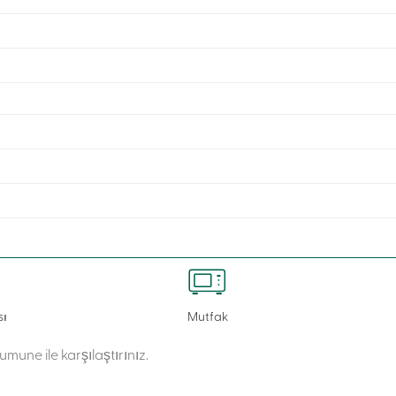
sı
Mutfak
numune ile karşılaştırınız.