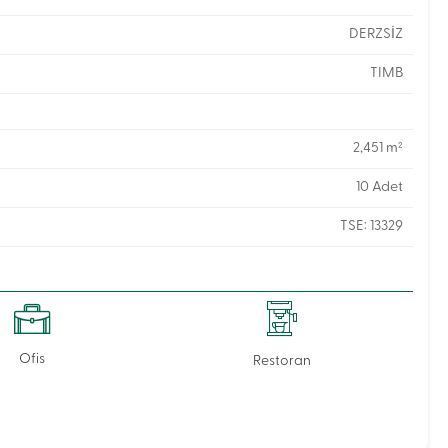
DERZSİZ
TIMB
2,451 m²
10 Adet
TSE: 13329
Ofis
Restoran