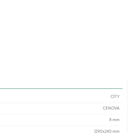
CİTY
CENOVA
8 mm
1290x240 mm