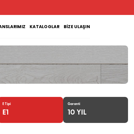
ANSLARIMIZ
KATALOGLAR
BIZE ULAŞIN
E Tipi
Garanti
E1
10 YIL