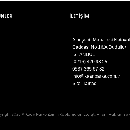
ÜNLER
İLETİŞİM
Altınşehir Mahallesi Natoyo
Caddesi No 16/A Dudullu/
İSTANBUL
(0216) 420 98 25
0537 365 67 82
info@kaanparke.com.tr
Site Haritası
right 2026 ©
Kaan Parke Zemin Kaplamaları Ltd Şti. - Tüm Hakları Sakl