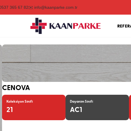
0537 365 67 82
✉️ info@kaanparke.com.tr
REFER
CENOVA
Koleksiyon Sınıfı
Dayanım Sınıfı
21
AC1