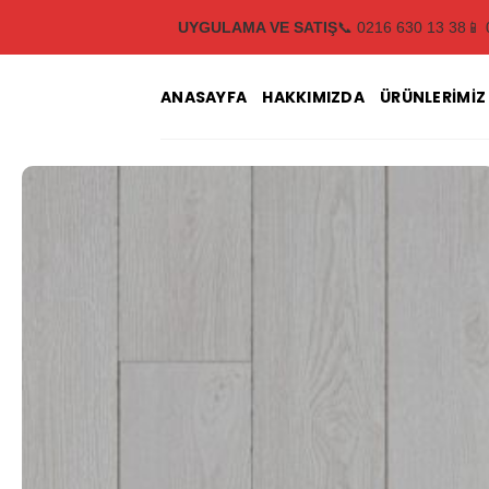
İçeriğe
UYGULAMA VE SATIŞ
📞 0216 630 13 38
📱 
atla
ANASAYFA
HAKKIMIZDA
ÜRÜNLERIMIZ