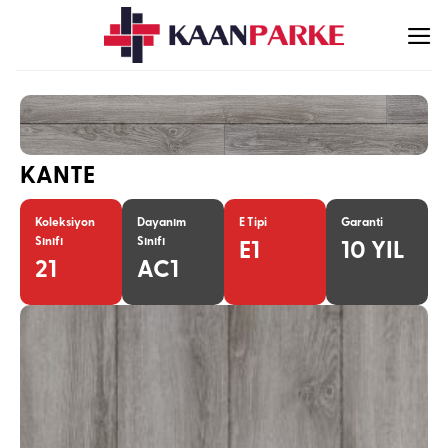
İçeriğe
atla
KANTE
Koleksiyon
Dayanım
E Tipi
Garanti
Sınıfı
Sınıfı
E1
10 YIL
21
AC1