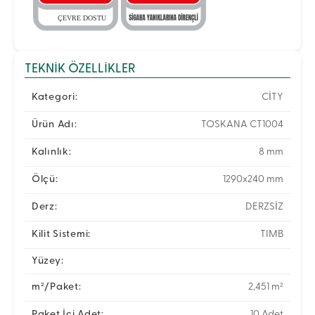
TEKNIK ÖZELLIKLER
Kategori:
CİTY
Ürün Adı:
TOSKANA CT1004
Kalınlık:
8 mm
Ölçü:
1290x240 mm
Derz:
DERZSİZ
Kilit Sistemi:
TIMB
Yüzey:
m²/Paket:
2,451 m²
Paket İçi Adet:
10 Adet