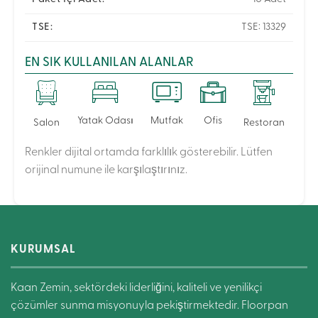
TSE:
TSE: 13329
EN SIK KULLANILAN ALANLAR
Yatak Odası
Mutfak
Ofis
Salon
Restoran
Renkler dijital ortamda farklılık gösterebilir. Lütfen
orijinal numune ile karşılaştırınız.
KURUMSAL
Kaan Zemin, sektördeki liderliğini, kaliteli ve yenilikçi
çözümler sunma misyonuyla pekiştirmektedir. Floorpan