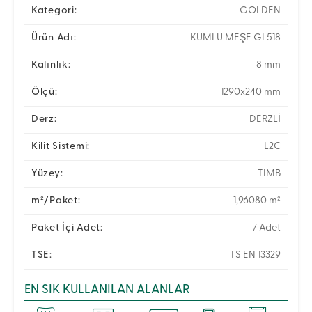
Kategori:
GOLDEN
Ürün Adı:
KUMLU MEŞE GL518
Kalınlık:
8 mm
Ölçü:
1290x240 mm
Derz:
DERZLİ
Kilit Sistemi:
L2C
Yüzey:
TIMB
m²/Paket:
1,96080 m²
Paket İçi Adet:
7 Adet
TSE:
TS EN 13329
EN SIK KULLANILAN ALANLAR