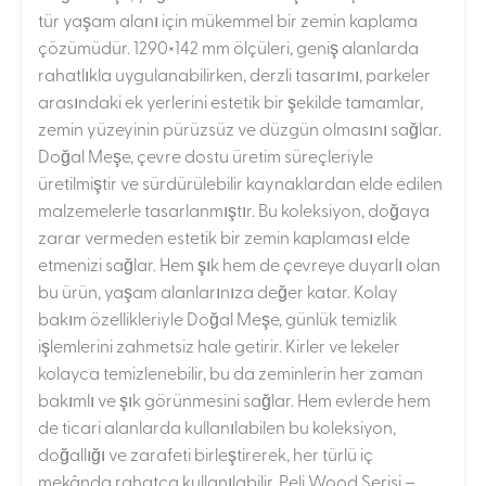
tür yaşam alanı için mükemmel bir zemin kaplama
çözümüdür. 1290×142 mm ölçüleri, geniş alanlarda
rahatlıkla uygulanabilirken, derzli tasarımı, parkeler
arasındaki ek yerlerini estetik bir şekilde tamamlar,
zemin yüzeyinin pürüzsüz ve düzgün olmasını sağlar.
Doğal Meşe, çevre dostu üretim süreçleriyle
üretilmiştir ve sürdürülebilir kaynaklardan elde edilen
malzemelerle tasarlanmıştır. Bu koleksiyon, doğaya
zarar vermeden estetik bir zemin kaplaması elde
etmenizi sağlar. Hem şık hem de çevreye duyarlı olan
bu ürün, yaşam alanlarınıza değer katar. Kolay
bakım özellikleriyle Doğal Meşe, günlük temizlik
işlemlerini zahmetsiz hale getirir. Kirler ve lekeler
kolayca temizlenebilir, bu da zeminlerin her zaman
bakımlı ve şık görünmesini sağlar. Hem evlerde hem
de ticari alanlarda kullanılabilen bu koleksiyon,
doğallığı ve zarafeti birleştirerek, her türlü iç
mekânda rahatça kullanılabilir. Peli Wood Serisi –