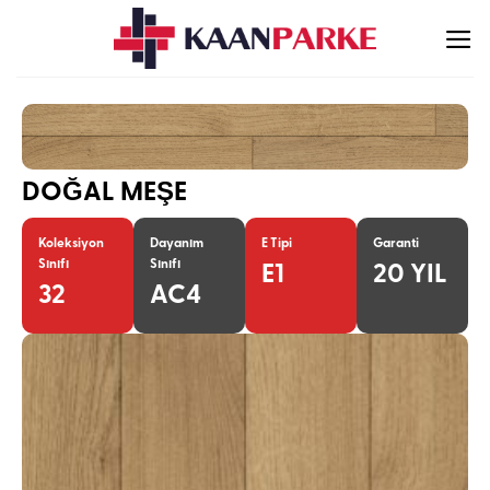
İçeriğe
atla
DOĞAL MEŞE
Koleksiyon
Dayanım
E Tipi
Garanti
Sınıfı
Sınıfı
E1
20 YIL
32
AC4