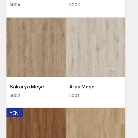
5004
5003
Sakarya Meşe
Aras Meşe
5002
5001
YENİ