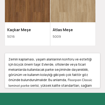
Kaçkar Meşe
Atlas Meşe
5016
5009
Zemin kaplaması, yaşam alanlarının konforu ve estetiği
için büyük önem taşır. Evlerde, ofislerde veya ticari
mekanlarda kullanılacak parke seçiminde dayanıklılık,
görünüm ve kullanım kolaylığı gibi pek çok faktör göz
önünde bulundurulmalıdır. Bu anlamda,
Floorpan Classic
serisi, yüksek kalite standartları, sağlam
laminat parke
yapısı ve şık tasarımıyla ön plana çıkar. 8 mm kalınlığı, AC4
aşınma dayanımı ve 32. sınıf kullanım özellikleriyle
Floorpan Classic, hem ev hem de hafif ticari alanlar için