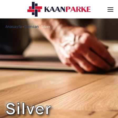
İçeriğe
atla
Anasayfa
Çamsan
›
› Silver
Silver